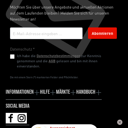
Möchten Sie über unsere Angebote und aktuellen Aktionen
auf dem Laufenden bleiben? Melden Sie sich für unseren
Newsletter an!
Abonnieren
Datenschutz *
Ich habe die
Datenschutzbestimmungen
zur Kenntnis
genommen und die
AGB
gelesen und bin mit ihnen
einverstanden.
Die mit einem Stern (*) markierten Felder sind Pflichtfelder.
Informationen
Hilfe
Märkte
Handbuch
Social Media