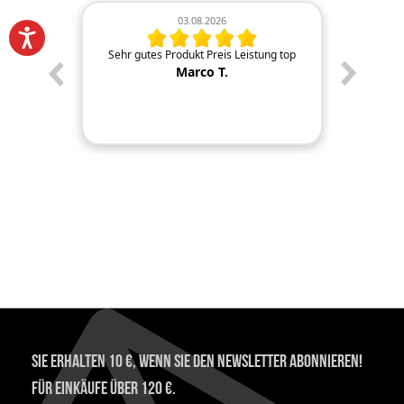
03.08.2026
re wie
Sehr gutes Produkt Preis Leistung top
Wahre 
ferung,
würde ic
Marco T.
 verpackt
Sie erhalten 10 €, wenn Sie den Newsletter abonnieren!
Für Einkäufe über 120 €.