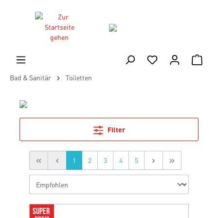
Bad & Sanitär
Toiletten
Filter
1
2
3
4
5
SUPER 