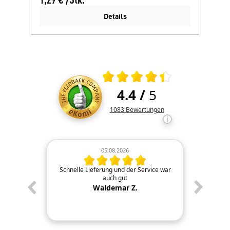
Details
Durchschnittliche Bewertung 4.4 von
4.4
/
5
Kundenbewertungen und Rezens
1083
Bewertungen
05.08.2026
n Tip top
Schnelle Lieferung und der Service war
Schnel
auch gut
geliefer
die Fir
Waldemar Z.
anbieten
direkt in
bestens u