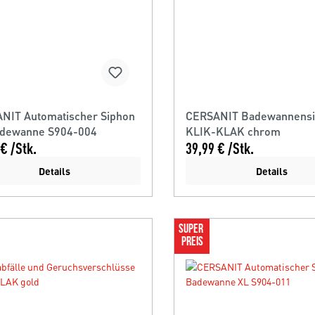
NIT Automatischer Siphon
CERSANIT Badewannens
adewanne S904-004
KLIK-KLAK chrom
€ /Stk.
39,99 € /Stk.
Details
Details
SUPER 
PREIS