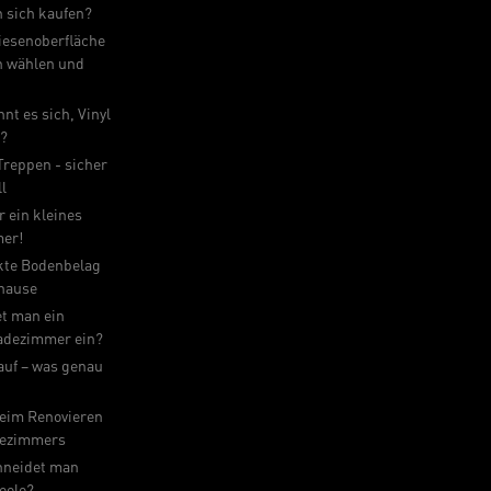
n sich kaufen?
iesenoberfläche
n wählen und
nt es sich, Vinyl
n?
 Treppen - sicher
ll
r ein kleines
er!
kte Bodenbelag
uhause
et man ein
adezimmer ein?
auf – was genau
beim Renovieren
dezimmers
hneidet man
eele?