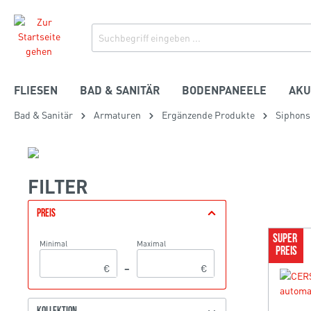
FLIESEN
BAD & SANITÄR
BODENPANEELE
AKU
Bad & Sanitär
Armaturen
Ergänzende Produkte
Siphons
FILTER
PREIS
SUPER 
Minimal
Maximal
PREIS
€
–
€