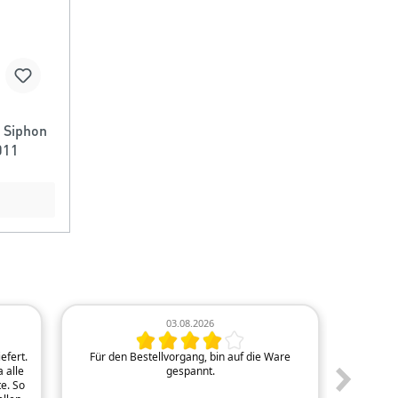
 Siphon
011
03.08.2026
efert.
Für den Bestellvorgang, bin auf die Ware
Sehr
 alle
gespannt.
e. So