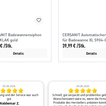
NIT Badewannensiphon
CERSANIT Automatischer
KLAK gold
für Badewanne XL S904-
€ /Stk.
39,99 € /Stk.
Details
Details
05.08.2026
04.08.2026
rung und der Service war auch
Schnell, gut verpackt und problemlos geli
gut
Wünschenswert wäre es, wenn die Firma
Produkte des Herstellers anbieten könnt
Waldemar Z.