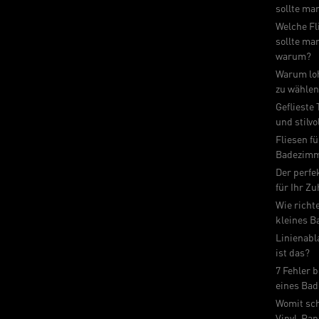
sollte ma
Welche Fl
sollte ma
warum?
Warum loh
zu wähle
Geflieste
und stilvo
Fliesen fü
Badezimm
Der perfe
für Ihr Z
Wie richt
kleines B
Linienabl
ist das?
7 Fehler 
eines Ba
Womit sc
Vinyl-Pan