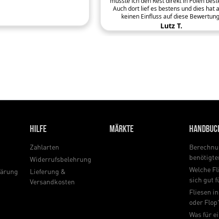
musste ich den Rest direkt in Polen beste
Auch dort lief es bestens und dies hat 
keinen Einfluss auf diese Bewertung
Lutz T.
Hilfe
Märkte
Handbuc
Zahlarten
Berechnu
benötigt
Widerrufsbelehrung
Welche Fl
lärung
Lieferung &
sich gut 
Versandkosten
Fliesen in
oder Flop
Was für e