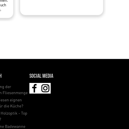
llen.
auch
.
h
Social Media
ng der
en Fliesenmenge
iesen eignen
für die Küche?
 Holzoptik - Top
?
ine Badewanne