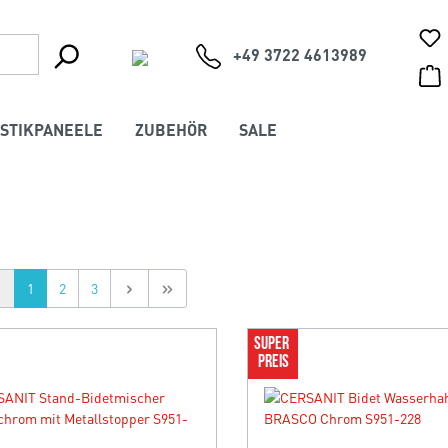
+49 3722 4613989
STIKPANEELE
ZUBEHÖR
SALE
1
2
3
SUPER 
PREIS