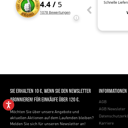
4.4
/
5
Unkompliziert ohne registrieren Tip top
Schnelle Liefe
Kundenbewertungen und Rezensionen
1078
Bewertungen
Sie erhalten 10 €, wenn Sie den Newsletter
Informationen
abonnieren! Für Einkäufe über 120 €.
AGB
AGB Newsleter
Möchten Sie über unsere Angebote und
Datenschutzerk
aktuellen Aktionen auf dem Laufenden bleiben?
Karriere
Melden Sie sich für unseren Newsletter an!