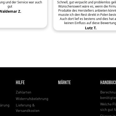
rung und der Service war auch
Schnell, gut verpackt und problemlos geli
gut
Wünschenswert wäre es, wenn die Firma
Produkte des Herstellers anbieten könnt
Waldemar Z.
musste ich den Rest direkt in Polen beste
Auch dort lief es bestens und dies hat 
keinen Einfluss auf diese Bewertung
Lutz T.
Hilfe
Märkte
Handbuc
Zahlarten
Berechnu
benötigt
Widerrufsbelehrung
Welche Fl
lärung
Lieferung &
sich gut 
Versandkosten
Fliesen in