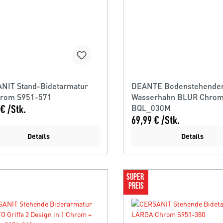
NIT Stand-Bidetarmatur
DEANTE Bodenstehender
hrom S951-571
Wasserhahn BLUR Chro
€ /Stk.
BQL_030M
69,99 € /Stk.
Details
Details
SUPER 
PREIS