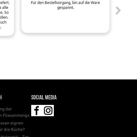
efert.
Für den Bestellvorgang, bin auf die Ware
Sehr
 alle
gespannt.
e. So
llen.
auch
.
h
Social Media
ng der
en Fliesenmenge
iesen eignen
für die Küche?
 Holzoptik - Top