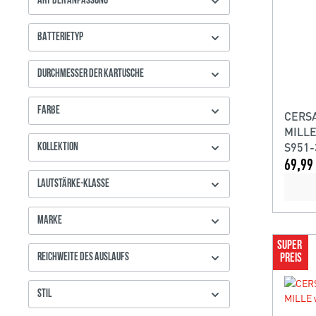
ART DER ANPASSUNG
BATTERIETYP
DURCHMESSER DER KARTUSCHE
FARBE
CERSA
MILLE
S951-
KOLLEKTION
69,99 
LAUTSTÄRKE-KLASSE
MARKE
SUPER 
REICHWEITE DES AUSLAUFS
PREIS
STIL