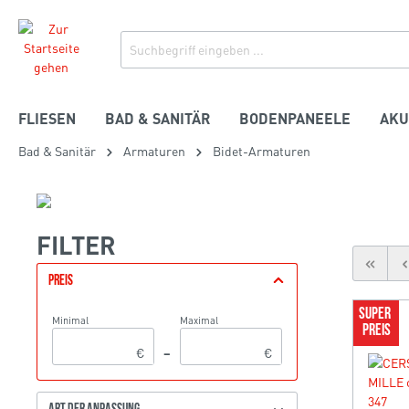
FLIESEN
BAD & SANITÄR
BODENPANEELE
AKU
Bad & Sanitär
Armaturen
Bidet-Armaturen
FILTER
PREIS
SUPER 
Minimal
Maximal
PREIS
€
–
€