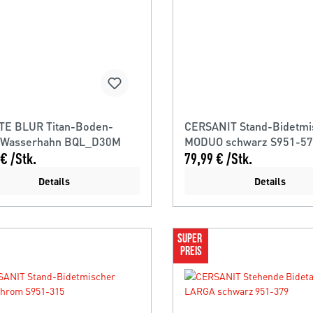
E BLUR Titan-Boden-
CERSANIT Stand-Bidetmi
-Wasserhahn BQL_D30M
MODUO schwarz S951-5
€ /Stk.
79,99 € /Stk.
Details
Details
SUPER 
PREIS