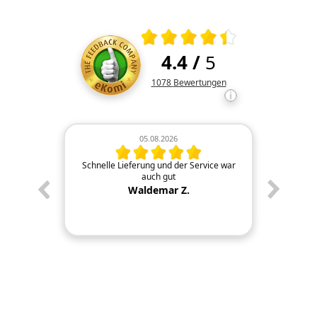
Durchschnittliche Bewertung 4.4 von
4.4
/
5
Kundenbewertungen und Rezens
1078
Bewertungen
05.08.2026
n Tip top
Schnelle Lieferung und der Service war
Schnel
auch gut
geliefer
die Fir
Waldemar Z.
anbieten
direkt in
bestens u