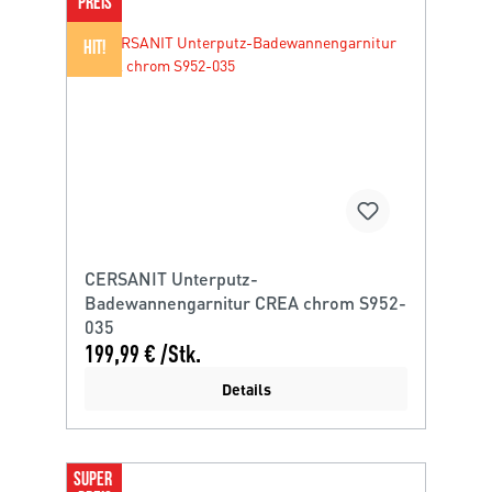
PREIS
HIT!
CERSANIT Unterputz-
Badewannengarnitur CREA chrom S952-
035
199,99 € /Stk.
Details
SUPER 