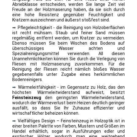
Abriebklasse entscheiden, werden Sie lange Zeit viel
Freude an der Holzmaserung haben, da sie sich durch
eine hohe Resistenz gegenüber Feuchtigkeit und
Kratzern auszeichnen und äußerst stoßfest sind.
➡
Pflegeleichtigkeit - die Reinigung von Holzoberflächen
ist recht mühsam. Staub und feiner Sand müssen
regelmäßig entfernt werden, um Kratzer zu vermeiden.
Ebenso müssen Sie beim Wischen des Bodens auf
überschüssiges Wasser achten und
Spezialreinigungsmittel verwenden. All diesen
Unannehmlichkeiten können Sie durch die Verlegung von
Fliesen mit Holzmaserung zuvorkommen. Für die
Reinigung der Fliesen reicht nämlich bloßes Wasser
gegebenenfalls unter Zugabe eines herkömmlichen
Bodenreinigers.
➡
Wärmeleitfähigkeit - im Gegensatz zu Holz, das den
höchsten Wärmeleitwiderstand aufweist, besitzt
Feinsteinzeug
den geringsten Wärmeleitwiderstand,
wodurch der Wärmeverlust beim Heizen deutlich geringer
ausfällt, so dass Sie Ihr Zuhause effizienter und
wirtschaftlicher beheizen können.
➡
Vielfältiges Design – Feinsteinzeug in Holzoptik ist in
einer breiten Palette von Farben, Mustern und Größen im
Handel erhältlich, sogar in Ausführungen
edler und
exotischer Hölzer, wodurch man eine weitgehend