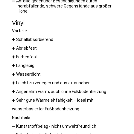
➖
Anfällig gegenüber Beschädigungen durch
herabfallende, schwere Gegenstände aus großer
Höhe
Vinyl
Vorteile:
➕
Schallabsorbierend
➕
Abriebfest
➕
Farbenfest
➕
Langlebig
➕
Wasserdicht
➕
Leicht zu verlegen und auszutauschen
➕
Angenehm warm, auch ohne Fußbodenheizung
➕
Sehr gute Wärmeleitfähigkeit – ideal mit
wasserbasierter Fußbodenheizung
Nachteile:
➖
Kunststoffbelag - nicht umweltfreundlich