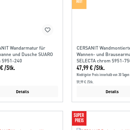
HIT!
NIT Wandarmatur für
CERSANIT Wandmontiert
anne und Dusche SUARO
Wannen- und Brausearm
 S951-240
SELECTA chrom S951-75
€ /Stk.
47,99 € /Stk.
Niedrigster Preis innerhalb von 30 Tagen
59,99 € /Stk.
Details
Details
SUPER 
PREIS