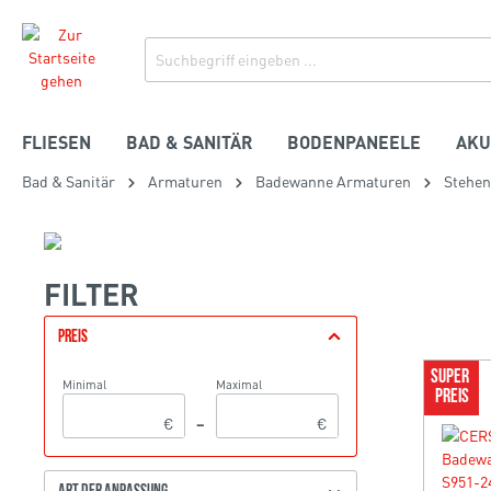
FLIESEN
BAD & SANITÄR
BODENPANEELE
AKU
Bad & Sanitär
Armaturen
Badewanne Armaturen
Stehe
FILTER
PREIS
SUPER 
Minimal
Maximal
PREIS
€
–
€