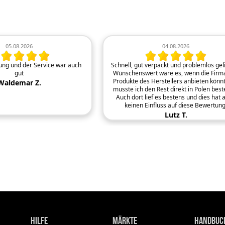
05.08.2026
04.08.2026
rung und der Service war auch
Schnell, gut verpackt und problemlos geli
gut
Wünschenswert wäre es, wenn die Firma
Produkte des Herstellers anbieten könnt
Waldemar Z.
musste ich den Rest direkt in Polen beste
Auch dort lief es bestens und dies hat 
keinen Einfluss auf diese Bewertung
Lutz T.
Hilfe
Märkte
Handbuc