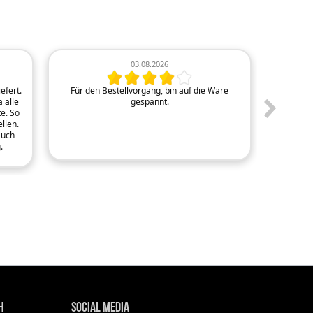
03.08.2026
efert.
Für den Bestellvorgang, bin auf die Ware
Sehr
 alle
gespannt.
e. So
llen.
auch
.
h
Social Media