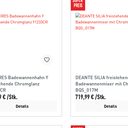
SUPER 
PREIS
ES Badewannenhahn Y
DEANTE SILIA freistehe
tehende Chromglanz
Badewannenmixer mit C
3CR
BQS_017M
9 € /Stk.
719,99 € /Stk.
Details
Details