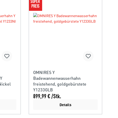
SUPER 
PREIS
OMNIRES Y
 Y
Badewannenwasserhahn
Nickel
freistehend, goldgebürstete
Y1233GLB
899,99 € /Stk.
Details