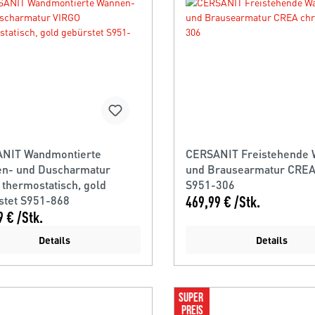
NIT Wandmontierte
CERSANIT Freistehende
n- und Duscharmatur
und Brausearmatur CRE
 thermostatisch, gold
S951-306
stet S951-868
469,99 € /Stk.
9 € /Stk.
Details
Details
SUPER 
PREIS