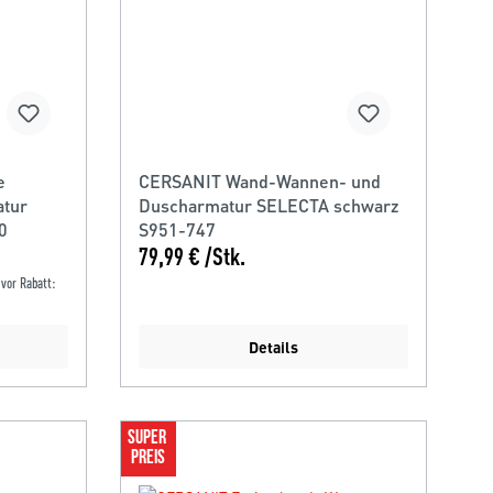
e
CERSANIT Wand-Wannen- und
atur
Duscharmatur SELECTA schwarz
0
S951-747
79,99 € /Stk.
 vor Rabatt:
Details
SUPER 
PREIS