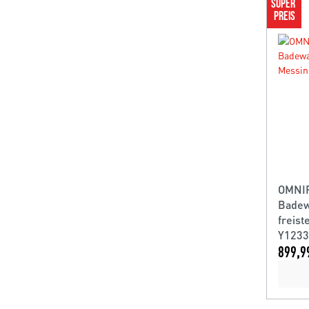
SUPER 
PREIS
OMNI
Badew
freis
Y123
899,9