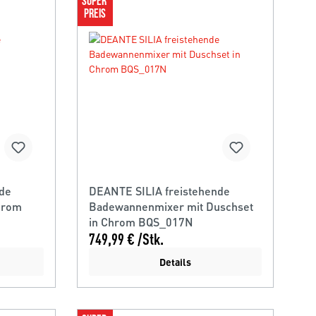
SUPER 
PREIS
nde
DEANTE SILIA freistehende
hrom
Badewannenmixer mit Duschset
in Chrom BQS_017N
749,99 € /Stk.
Details