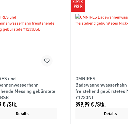
SUPER 
PREIS
RES und
OMNIRES
annenwasserhahn
Badewannenwasserhahn
tehende Messing gebürstete
freistehend gebürstetes 
3BSB
Y1233NI
9 € /Stk.
899,99 € /Stk.
Details
Details