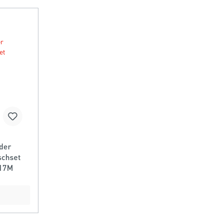
der
schset
F17M