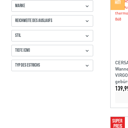
HIT!
MARKE
REICHWEITE DES AUSLAUFS
STIL
TIEFE [CM]
CERSA
TYP DES ESTRICHS
Wanne
VIRGO
gebür
139,9
SUPER 
PREIS