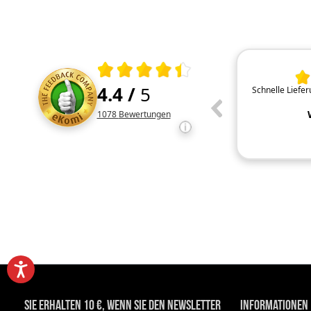
01.08.2026
Durchschnittliche Bewertung 4.4 von 5
4.4
/
5
Unkompliziert ohne registrieren Tip top
Schnelle Liefe
Kundenbewertungen und Rezensionen
1078
Bewertungen
Sie erhalten 10 €, wenn Sie den Newsletter
Informationen