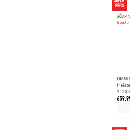
SUPER 
PREIS
OMNIR
freis
Y123
659,9