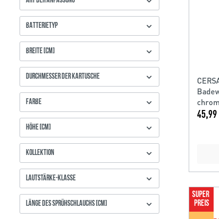
ART DER ANPASSUNG
BATTERIETYP
BREITE [CM]
DURCHMESSER DER KARTUSCHE
CERSA
Badew
chrom
FARBE
45,99 
HÖHE [CM]
KOLLEKTION
LAUTSTÄRKE-KLASSE
SUPER 
PREIS
LÄNGE DES SPRÜHSCHLAUCHS [CM]