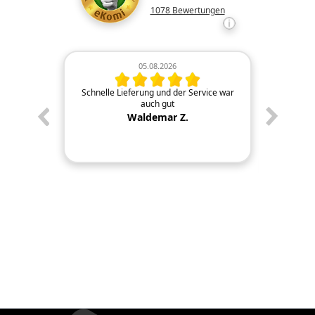
1078
Bewertungen
05.08.2026
n Tip top
Schnelle Lieferung und der Service war
Schnel
auch gut
geliefer
die Fir
Waldemar Z.
anbieten
direkt in
bestens u