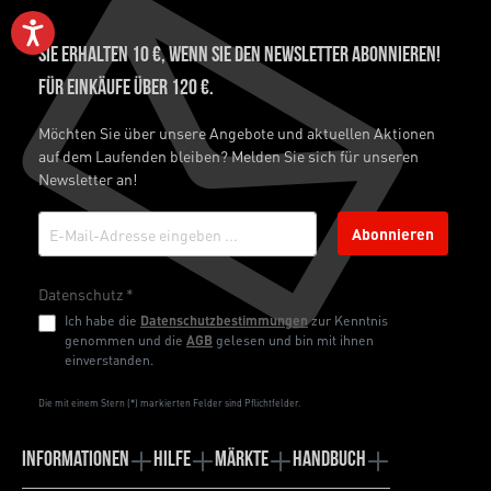
Sie erhalten 10 €, wenn Sie den Newsletter abonnieren!
Für Einkäufe über 120 €.
Möchten Sie über unsere Angebote und aktuellen Aktionen
auf dem Laufenden bleiben? Melden Sie sich für unseren
Newsletter an!
Abonnieren
Datenschutz *
Ich habe die
Datenschutzbestimmungen
zur Kenntnis
genommen und die
AGB
gelesen und bin mit ihnen
einverstanden.
Die mit einem Stern (*) markierten Felder sind Pflichtfelder.
Informationen
Hilfe
Märkte
Handbuch