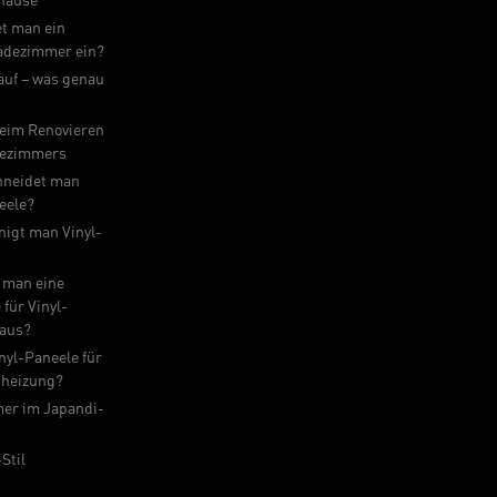
et man ein
adezimmer ein?
auf – was genau
beim Renovieren
dezimmers
hneidet man
eele?
nigt man Vinyl-
 man eine
für Vinyl-
 aus?
nyl-Paneele für
heizung?
er im Japandi-
Stil