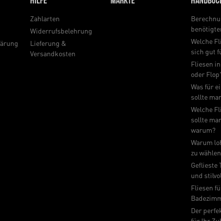
Hilfe
Märkte
Handbuc
Zahlarten
Berechnu
benötigt
Widerrufsbelehrung
Welche Fl
lärung
Lieferung &
sich gut 
Versandkosten
Fliesen in
oder Flop
Was für e
sollte ma
Welche Fl
sollte ma
warum?
Warum loh
zu wähle
Geflieste
und stilvo
Fliesen fü
Badezimm
Der perfe
für Ihr Z