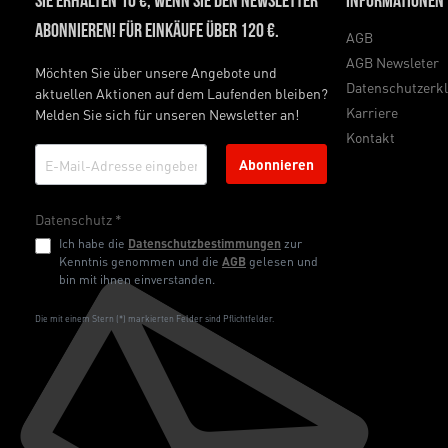
Sie erhalten 10 €, wenn Sie den Newsletter
Informationen
abonnieren! Für Einkäufe über 120 €.
AGB
AGB Newsleter
Möchten Sie über unsere Angebote und
Datenschutzerk
aktuellen Aktionen auf dem Laufenden bleiben?
Karriere
Melden Sie sich für unseren Newsletter an!
Kontakt
Abonnieren
Datenschutz *
Ich habe die
Datenschutzbestimmungen
zur
Kenntnis genommen und die
AGB
gelesen und
bin mit ihnen einverstanden.
Die mit einem Stern (*) markierten Felder sind Pflichtfelder.