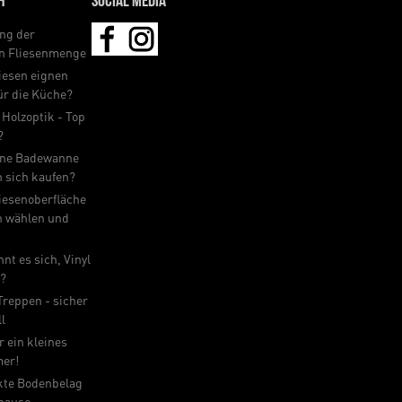
h
Social Media
ng der
en Fliesenmenge
iesen eignen
für die Küche?
 Holzoptik - Top
?
ine Badewanne
n sich kaufen?
iesenoberfläche
n wählen und
nt es sich, Vinyl
n?
 Treppen - sicher
ll
r ein kleines
er!
kte Bodenbelag
uhause