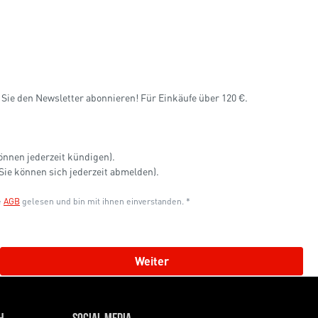
n Sie den Newsletter abonnieren! Für Einkäufe über 120 €.
können jederzeit kündigen).
ie können sich jederzeit abmelden).
e
AGB
gelesen und bin mit ihnen einverstanden. *
Weiter