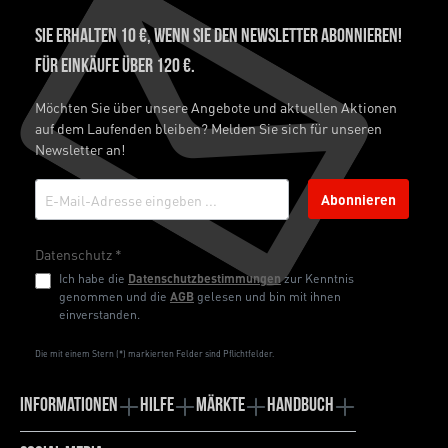
Sie erhalten 10 €, wenn Sie den Newsletter abonnieren!
Für Einkäufe über 120 €.
Möchten Sie über unsere Angebote und aktuellen Aktionen
auf dem Laufenden bleiben? Melden Sie sich für unseren
Newsletter an!
Abonnieren
Datenschutz *
Ich habe die
Datenschutzbestimmungen
zur Kenntnis
genommen und die
AGB
gelesen und bin mit ihnen
einverstanden.
Die mit einem Stern (*) markierten Felder sind Pflichtfelder.
Informationen
Hilfe
Märkte
Handbuch