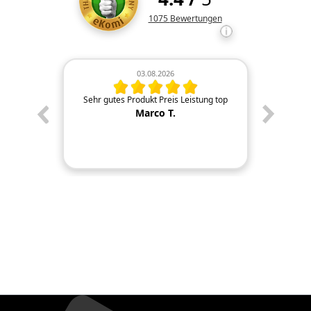
Kundenbewertungen und Rezens
1075
Bewertungen
03.08.2026
re wie
Sehr gutes Produkt Preis Leistung top
Wahre 
ferung,
würde ic
Marco T.
 verpackt