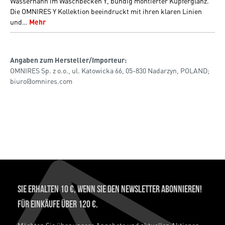
Wasserhahn im Waschbecken Y, bündig montierter Kupferglanz.
Die OMNIRES Y Kollektion beeindruckt mit ihren klaren Linien
und…
Mehr
Angaben zum Hersteller/Importeur:
OMNIRES Sp. z o.o., ul. Katowicka 66, 05-830 Nadarzyn, POLAND;
biuro@omnires.com
Sie erhalten 10 €, wenn Sie den Newsletter abonnieren!
Für Einkäufe über 120 €.