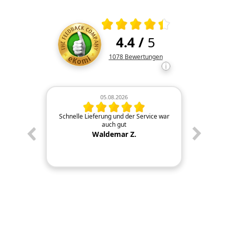
Durchschnittliche Bewertung 4.4 von
4.4
/
5
Kundenbewertungen und Rezens
1078
Bewertungen
05.08.2026
n Tip top
Schnelle Lieferung und der Service war
Schnel
auch gut
geliefer
die Fir
Waldemar Z.
anbieten
direkt in
bestens u