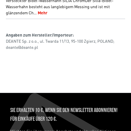
Versteckter Bidet-Wasserhahn SILIA ChromDer Silia-Bidet-
Wasserhahn besteht aus langlebigem Messing und ist mit
glänzendem Ch…
Mehr
Angaben zum Hersteller/Importeur:
DEANTE Sp. z o.o., ul. Twarda 11/13, 95-100 Zgierz, POLAND;
deante@deante.pl
Sie erhalten 10 €, wenn Sie den Newsletter abonnieren!
Für Einkäufe über 120 €.