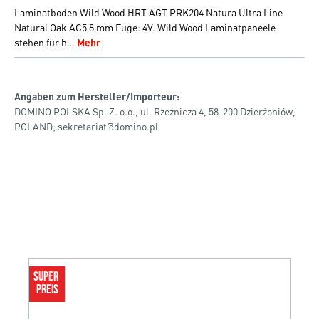
Laminatboden Wild Wood HRT AGT PRK204 Natura Ultra Line
Natural Oak AC5 8 mm Fuge: 4V. Wild Wood Laminatpaneele
stehen für h…
Mehr
Angaben zum Hersteller/Importeur:
DOMINO POLSKA Sp. Z. o.o., ul. Rzeźnicza 4, 58-200 Dzierżoniów,
POLAND; sekretariat@domino.pl
SUPER 
PREIS